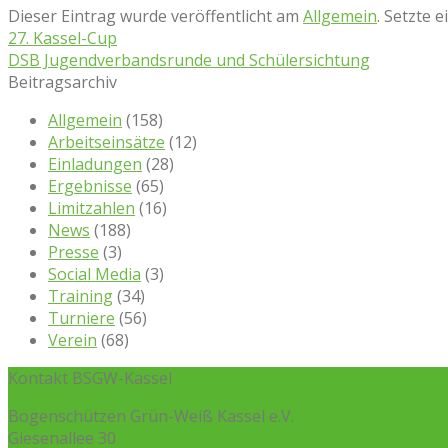
Dieser Eintrag wurde veröffentlicht am
Allgemein
. Setzte 
27. Kassel-Cup
DSB Jugendverbandsrunde und Schülersichtung
Beitragsarchiv
Allgemein
(158)
Arbeitseinsätze
(12)
Einladungen
(28)
Ergebnisse
(65)
Limitzahlen
(16)
News
(188)
Presse
(3)
Social Media
(3)
Training
(34)
Turniere
(56)
Verein
(68)
Kontakt BSGW-Kassel
Bogenschützen Grün-Weiß Kassel e.V.
Giesenallee 30