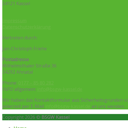
34121 Kassel
Impressum
Datenschutzerklärung
Vertreten durch:
Jan-Christoph Friehe
Postadresse
Wilhelmsthaler Straße 36
34292 Ahnatal
Phone:
0177 – 85 80 282
INFO allgemein:
info@bsgw-kassel.de
Wir haben das Kontaktformular aus Sicherheitsgründen vo
jederzeit per E-Mail
info@bsgw-kassel.de
an uns wenden.
Copyright 2026 ©
BSGW Kassel
Home