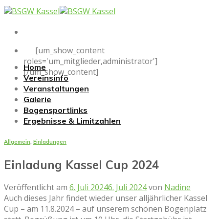
Skip
to
content
[um_show_content
roles='um_mitglieder,administrator']
Home
[/um_show_content]
Vereinsinfo
Veranstaltungen
Galerie
Bogensportlinks
Ergebnisse & Limitzahlen
Allgemein
,
Einladungen
Einladung Kassel Cup 2024
Veröffentlicht am
6. Juli 2024
6. Juli 2024
von
Nadine
Auch dieses Jahr findet wieder unser alljährlicher Kassel
Cup – am 11.8.2024 – auf unserem schönen Bogenplatz