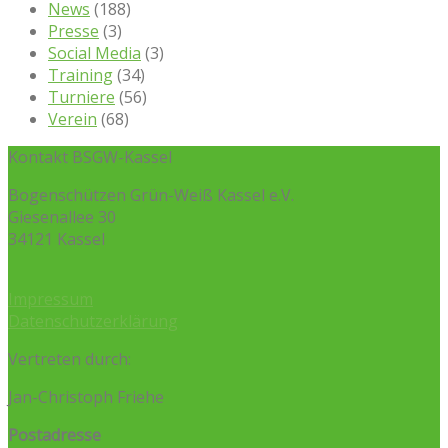
News
(188)
Presse
(3)
Social Media
(3)
Training
(34)
Turniere
(56)
Verein
(68)
Kontakt BSGW-Kassel
Bogenschützen Grün-Weiß Kassel e.V.
Giesenallee 30
34121 Kassel
Impressum
Datenschutzerklärung
Vertreten durch:
Jan-Christoph Friehe
Postadresse