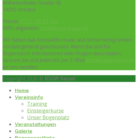
Wilhelmsthaler Straße 36
34292 Ahnatal
Phone:
0177 – 85 80 282
INFO allgemein:
info@bsgw-kassel.de
Wir haben das Kontaktformular aus Sicherheitsgründen
vorübergehend geschlossen. Wenn Sie sich für
Bogensport interessieren oder Fragen dazu haben,
können Sie sich jederzeit per E-Mail
info@bsgw-kassel.de
an uns wenden.
Copyright 2026 ©
BSGW Kassel
Home
Vereinsinfo
Training
Einsteigerkurse
Unser Bogenplatz
Veranstaltungen
Galerie
Bogensportlinks