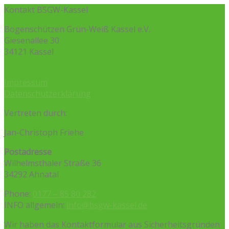
Kontakt BSGW-Kassel
Bogenschützen Grün-Weiß Kassel e.V.
Giesenallee 30
34121 Kassel
Impressum
Datenschutzerklärung
Vertreten durch:
Jan-Christoph Friehe
Postadresse
Wilhelmsthaler Straße 36
34292 Ahnatal
Phone:
0177 – 85 80 282
INFO allgemein:
info@bsgw-kassel.de
Wir haben das Kontaktformular aus Sicherheitsgründen