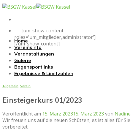
Skip
to
content
[um_show_content
roles='um_mitglieder,administrator']
Home
[/um_show_content]
Vereinsinfo
Veranstaltungen
Galerie
Bogensportlinks
Ergebnisse & Limitzahlen
Allgemein
,
Verein
Einsteigerkurs 01/2023
Veröffentlicht am
15. März 2023
15. März 2023
von
Nadine
Wir freuen uns auf die neuen Schützen, es ist alles für Sie
vorbereitet.