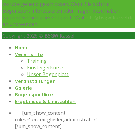
vorübergehend geschlossen. Wenn Sie sich für
Bogensport interessieren oder Fragen dazu haben,
können Sie sich jederzeit per E-Mail
info@bsgw-kassel.de
an uns wenden.
Copyright 2026 ©
BSGW Kassel
Home
Vereinsinfo
Training
Einsteigerkurse
Unser Bogenplatz
Veranstaltungen
Galerie
Bogensportlinks
Ergebnisse & Limitzahlen
[um_show_content
roles='um_mitglieder,administrator']
[/um_show_content]