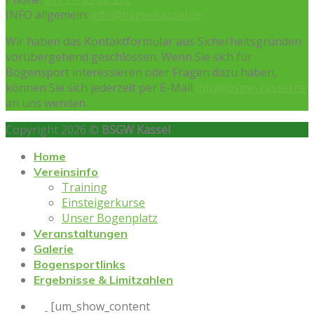
INFO allgemein:
info@bsgw-kassel.de
Wir haben das Kontaktformular aus Sicherheitsgründen
vorübergehend geschlossen. Wenn Sie sich für
Bogensport interessieren oder Fragen dazu haben,
können Sie sich jederzeit per E-Mail
info@bsgw-kassel.de
an uns wenden.
Copyright 2026 ©
BSGW Kassel
Home
Vereinsinfo
Training
Einsteigerkurse
Unser Bogenplatz
Veranstaltungen
Galerie
Bogensportlinks
Ergebnisse & Limitzahlen
[um_show_content