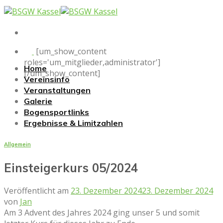
Skip
to
content
[um_show_content
roles='um_mitglieder,administrator']
Home
[/um_show_content]
Vereinsinfo
Veranstaltungen
Galerie
Bogensportlinks
Ergebnisse & Limitzahlen
Allgemein
Einsteigerkurs 05/2024
Veröffentlicht am
23. Dezember 2024
23. Dezember 2024
von
Jan
Am 3 Advent des Jahres 2024 ging unser 5 und somit