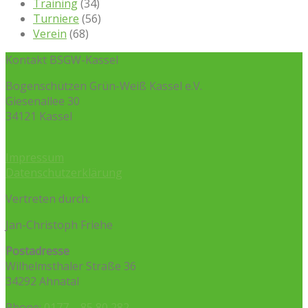
Training
(34)
Turniere
(56)
Verein
(68)
Kontakt BSGW-Kassel
Bogenschützen Grün-Weiß Kassel e.V.
Giesenallee 30
34121 Kassel
Impressum
Datenschutzerklärung
Vertreten durch:
Jan-Christoph Friehe
Postadresse
Wilhelmsthaler Straße 36
34292 Ahnatal
Phone:
0177 – 85 80 282