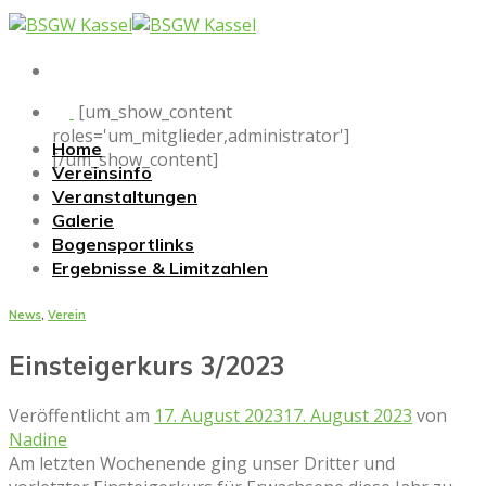
Skip
to
content
[um_show_content
roles='um_mitglieder,administrator']
Home
[/um_show_content]
Vereinsinfo
Veranstaltungen
Galerie
Bogensportlinks
Ergebnisse & Limitzahlen
News
,
Verein
Einsteigerkurs 3/2023
Veröffentlicht am
17. August 2023
17. August 2023
von
Nadine
Am letzten Wochenende ging unser Dritter und