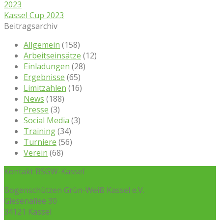
2023
Kassel Cup 2023
Beitragsarchiv
Allgemein
(158)
Arbeitseinsätze
(12)
Einladungen
(28)
Ergebnisse
(65)
Limitzahlen
(16)
News
(188)
Presse
(3)
Social Media
(3)
Training
(34)
Turniere
(56)
Verein
(68)
Kontakt BSGW-Kassel
Bogenschützen Grün-Weiß Kassel e.V.
Giesenallee 30
34121 Kassel