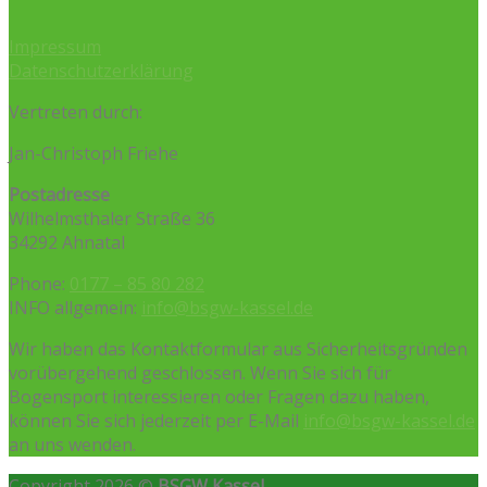
Impressum
Datenschutzerklärung
Vertreten durch:
Jan-Christoph Friehe
Postadresse
Wilhelmsthaler Straße 36
34292 Ahnatal
Phone:
0177 – 85 80 282
INFO allgemein:
info@bsgw-kassel.de
Wir haben das Kontaktformular aus Sicherheitsgründen
vorübergehend geschlossen. Wenn Sie sich für
Bogensport interessieren oder Fragen dazu haben,
können Sie sich jederzeit per E-Mail
info@bsgw-kassel.de
an uns wenden.
Copyright 2026 ©
BSGW Kassel