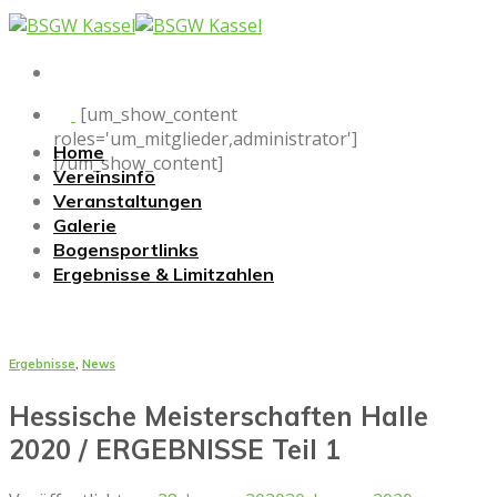
Skip
to
content
[um_show_content
roles='um_mitglieder,administrator']
Home
[/um_show_content]
Vereinsinfo
Veranstaltungen
Galerie
Bogensportlinks
Ergebnisse & Limitzahlen
Ergebnisse
,
News
Hessische Meisterschaften Halle
2020 / ERGEBNISSE Teil 1