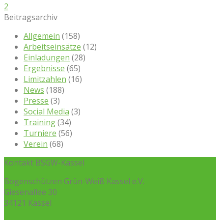
2
Beitragsarchiv
Allgemein
(158)
Arbeitseinsätze
(12)
Einladungen
(28)
Ergebnisse
(65)
Limitzahlen
(16)
News
(188)
Presse
(3)
Social Media
(3)
Training
(34)
Turniere
(56)
Verein
(68)
Kontakt BSGW-Kassel
Bogenschützen Grün-Weiß Kassel e.V.
Giesenallee 30
34121 Kassel