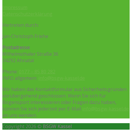
Impressum
Datenschutzerklärung
Vertreten durch:
Jan-Christoph Friehe
Postadresse
Wilhelmsthaler Straße 36
34292 Ahnatal
Phone:
0177 – 85 80 282
INFO allgemein:
info@bsgw-kassel.de
Wir haben das Kontaktformular aus Sicherheitsgründen
vorübergehend geschlossen. Wenn Sie sich für
Bogensport interessieren oder Fragen dazu haben,
können Sie sich jederzeit per E-Mail
info@bsgw-kassel.de
an uns wenden.
Copyright 2026 ©
BSGW Kassel