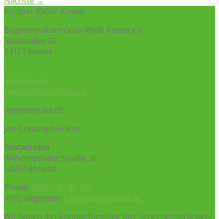
Nächste
→
Kontakt BSGW-Kassel
Bogenschützen Grün-Weiß Kassel e.V.
Giesenallee 30
34121 Kassel
Impressum
Datenschutzerklärung
Vertreten durch:
Jan-Christoph Friehe
Postadresse
Wilhelmsthaler Straße 36
34292 Ahnatal
Phone:
0177 – 85 80 282
INFO allgemein:
info@bsgw-kassel.de
Wir haben das Kontaktformular aus Sicherheitsgründen