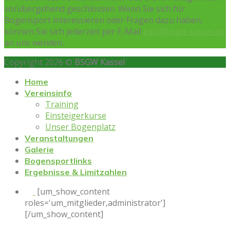
vorübergehend geschlossen. Wenn Sie sich für
Bogensport interessieren oder Fragen dazu haben,
können Sie sich jederzeit per E-Mail
info@bsgw-kassel.de
an uns wenden.
Copyright 2026 ©
BSGW Kassel
Home
Vereinsinfo
Training
Einsteigerkurse
Unser Bogenplatz
Veranstaltungen
Galerie
Bogensportlinks
Ergebnisse & Limitzahlen
[um_show_content
roles='um_mitglieder,administrator']
[/um_show_content]