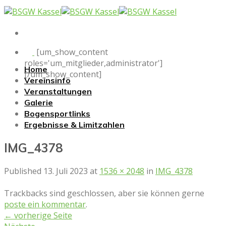
Skip
to
content
[um_show_content
roles='um_mitglieder,administrator']
Home
[/um_show_content]
Vereinsinfo
Veranstaltungen
Galerie
Bogensportlinks
Ergebnisse & Limitzahlen
IMG_4378
Published
13. Juli 2023
at
1536 × 2048
in
IMG_4378
Trackbacks sind geschlossen, aber sie können gerne
poste ein kommentar
.
←
vorherige Seite