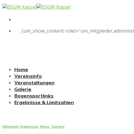
Skip
to
content
[um_show_content roles='um_mitglieder,administr
Home
Vereinsinfo
Veranstaltungen
Galerie
Bogensportlinks
Ergebnisse & Limitzahlen
Allgemein
,
Ergebnisse
,
News
,
Turniere