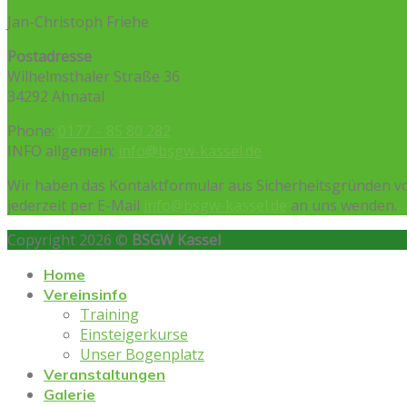
Jan-Christoph Friehe
Postadresse
Wilhelmsthaler Straße 36
34292 Ahnatal
Phone:
0177 – 85 80 282
INFO allgemein:
info@bsgw-kassel.de
Wir haben das Kontaktformular aus Sicherheitsgründen vo
jederzeit per E-Mail
info@bsgw-kassel.de
an uns wenden.
Copyright 2026 ©
BSGW Kassel
Home
Vereinsinfo
Training
Einsteigerkurse
Unser Bogenplatz
Veranstaltungen
Galerie