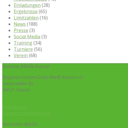
Einladungen
(28)
Ergebnisse
(65)
Limitzahlen
(16)
News
(188)
Presse
(3)
Social Media
(3)
Training
(34)
Turniere
(56)
Verein
(68)
Kontakt BSGW-Kassel
Bogenschützen Grün-Weiß Kassel e.V.
Giesenallee 30
34121 Kassel
Impressum
Datenschutzerklärung
Vertreten durch: