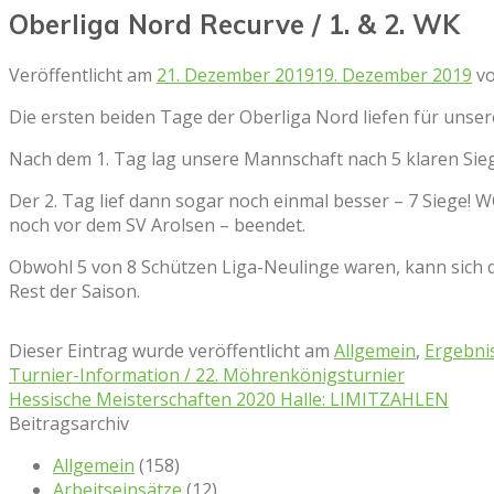
Oberliga Nord Recurve / 1. & 2. WK
Veröffentlicht am
21. Dezember 2019
19. Dezember 2019
v
Die ersten beiden Tage der Oberliga Nord liefen für unse
Nach dem 1. Tag lag unsere Mannschaft nach 5 klaren Siege
Der 2. Tag lief dann sogar noch einmal besser – 7 Siege! WO
noch vor dem SV Arolsen – beendet.
Obwohl 5 von 8 Schützen Liga-Neulinge waren, kann sich d
Rest der Saison.
Dieser Eintrag wurde veröffentlicht am
Allgemein
,
Ergebni
Turnier-Information / 22. Möhrenkönigsturnier
Hessische Meisterschaften 2020 Halle: LIMITZAHLEN
Beitragsarchiv
Allgemein
(158)
Arbeitseinsätze
(12)