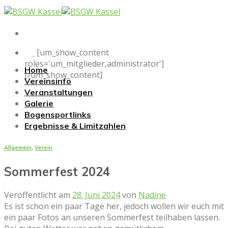
Skip
to
content
[um_show_content
roles='um_mitglieder,administrator']
Home
[/um_show_content]
Vereinsinfo
Veranstaltungen
Galerie
Bogensportlinks
Ergebnisse & Limitzahlen
Allgemein
,
Verein
Sommerfest 2024
Veröffentlicht am
28. Juni 2024
von
Nadine
Es ist schon ein paar Tage her, jedoch wollen wir euch mit
ein paar Fotos an unseren Sommerfest teilhaben lassen.