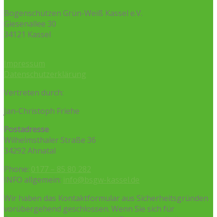
Bogenschützen Grün-Weiß Kassel e.V.
Giesenallee 30
34121 Kassel
Impressum
Datenschutzerklärung
Vertreten durch:
Jan-Christoph Friehe
Postadresse
Wilhelmsthaler Straße 36
34292 Ahnatal
Phone:
0177 – 85 80 282
INFO allgemein:
info@bsgw-kassel.de
Wir haben das Kontaktformular aus Sicherheitsgründen
vorübergehend geschlossen. Wenn Sie sich für