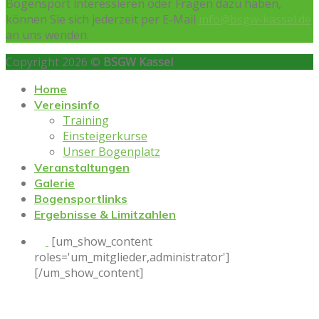
Bogensport interessieren oder Fragen dazu haben,
können Sie sich jederzeit per E-Mail
info@bsgw-kassel.de
an uns wenden.
Copyright 2026 ©
BSGW Kassel
Home
Vereinsinfo
Training
Einsteigerkurse
Unser Bogenplatz
Veranstaltungen
Galerie
Bogensportlinks
Ergebnisse & Limitzahlen
[um_show_content
roles='um_mitglieder,administrator']
[/um_show_content]