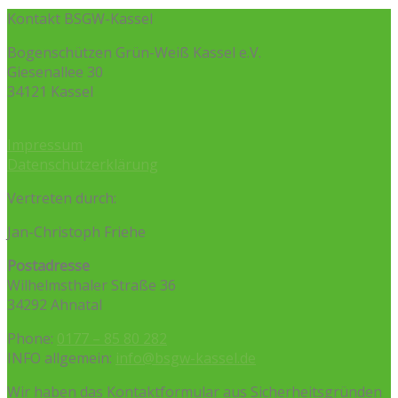
Kontakt BSGW-Kassel
Bogenschützen Grün-Weiß Kassel e.V.
Giesenallee 30
34121 Kassel
Impressum
Datenschutzerklärung
Vertreten durch:
Jan-Christoph Friehe
Postadresse
Wilhelmsthaler Straße 36
34292 Ahnatal
Phone:
0177 – 85 80 282
INFO allgemein:
info@bsgw-kassel.de
Wir haben das Kontaktformular aus Sicherheitsgründen