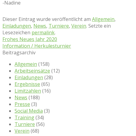
-Nadine
Dieser Eintrag wurde veröffentlicht am
Allgemein
,
Einladungen
,
News
,
Turniere
,
Verein
. Setzte ein
Lesezeichen
permalink
.
Frohes Neues Jahr 2020
Information / Herkulesturnier
Beitragsarchiv
Allgemein
(158)
Arbeitseinsätze
(12)
Einladungen
(28)
Ergebnisse
(65)
Limitzahlen
(16)
News
(188)
Presse
(3)
Social Media
(3)
Training
(34)
Turniere
(56)
Verein
(68)