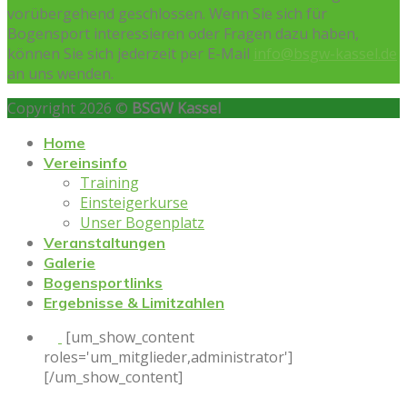
vorübergehend geschlossen. Wenn Sie sich für
Bogensport interessieren oder Fragen dazu haben,
können Sie sich jederzeit per E-Mail
info@bsgw-kassel.de
an uns wenden.
Copyright 2026 ©
BSGW Kassel
Home
Vereinsinfo
Training
Einsteigerkurse
Unser Bogenplatz
Veranstaltungen
Galerie
Bogensportlinks
Ergebnisse & Limitzahlen
[um_show_content
roles='um_mitglieder,administrator']
[/um_show_content]