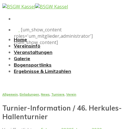
Skip
to
content
[um_show_content
roles='um_mitglieder,administrator']
Home
[/um_show_content]
Vereinsinfo
Veranstaltungen
Galerie
Bogensportlinks
Ergebnisse & Limitzahlen
Allgemein
,
Einladungen
,
News
,
Turniere
,
Verein
Turnier-Information / 46. Herkules-
Hallenturnier