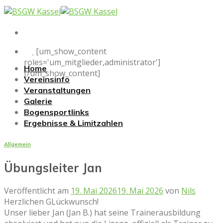
Skip
to
content
[um_show_content
roles='um_mitglieder,administrator']
Home
[/um_show_content]
Vereinsinfo
Veranstaltungen
Galerie
Bogensportlinks
Ergebnisse & Limitzahlen
Allgemein
Übungsleiter Jan
Veröffentlicht am
19. Mai 2026
19. Mai 2026
von
Nils
Herzlichen GLückwunsch!
Unser lieber Jan (Jan B.) hat seine Trainerausbildung