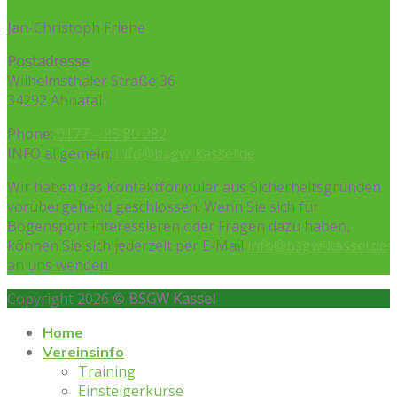
Jan-Christoph Friehe
Postadresse
Wilhelmsthaler Straße 36
34292 Ahnatal
Phone:
0177 – 85 80 282
INFO allgemein:
info@bsgw-kassel.de
Wir haben das Kontaktformular aus Sicherheitsgründen
vorübergehend geschlossen. Wenn Sie sich für
Bogensport interessieren oder Fragen dazu haben,
können Sie sich jederzeit per E-Mail
info@bsgw-kassel.de
an uns wenden.
Copyright 2026 ©
BSGW Kassel
Home
Vereinsinfo
Training
Einsteigerkurse