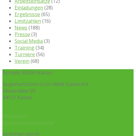
Arbeitseinsätze
(12)
Einladungen
(28)
Ergebnisse
(65)
Limitzahlen
(16)
News
(188)
Presse
(3)
Social Media
(3)
Training
(34)
Turniere
(56)
Verein
(68)
Kontakt BSGW-Kassel
Bogenschützen Grün-Weiß Kassel e.V.
Giesenallee 30
34121 Kassel
Impressum
Datenschutzerklärung
Vertreten durch: