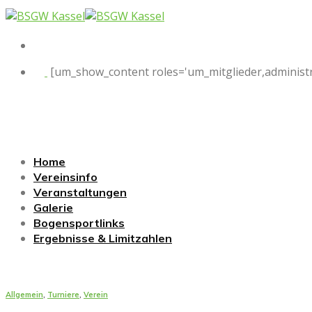
Skip
to
content
[um_show_content roles='um_mitglieder,administr
Home
Vereinsinfo
Veranstaltungen
Galerie
Bogensportlinks
Ergebnisse & Limitzahlen
Allgemein
,
Turniere
,
Verein