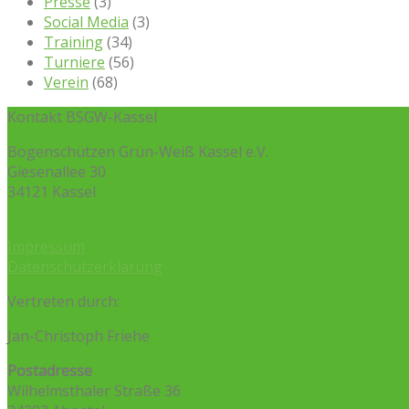
Presse
(3)
Social Media
(3)
Training
(34)
Turniere
(56)
Verein
(68)
Kontakt BSGW-Kassel
Bogenschützen Grün-Weiß Kassel e.V.
Giesenallee 30
34121 Kassel
Impressum
Datenschutzerklärung
Vertreten durch:
Jan-Christoph Friehe
Postadresse
Wilhelmsthaler Straße 36