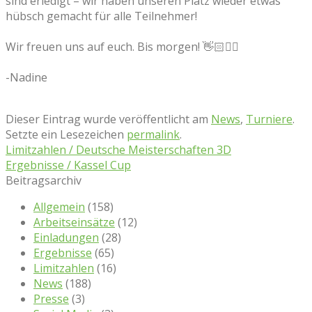
sind erledigt – wir haben unseren Platz wieder etwas
hübsch gemacht für alle Teilnehmer!
Wir freuen uns auf euch. Bis morgen! 👋🏻✌🏻
-Nadine
Dieser Eintrag wurde veröffentlicht am
News
,
Turniere
.
Setzte ein Lesezeichen
permalink
.
Limitzahlen / Deutsche Meisterschaften 3D
Ergebnisse / Kassel Cup
Beitragsarchiv
Allgemein
(158)
Arbeitseinsätze
(12)
Einladungen
(28)
Ergebnisse
(65)
Limitzahlen
(16)
News
(188)
Presse
(3)