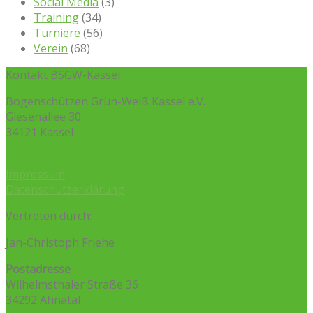
Social Media
(3)
Training
(34)
Turniere
(56)
Verein
(68)
Kontakt BSGW-Kassel
Bogenschützen Grün-Weiß Kassel e.V.
Giesenallee 30
34121 Kassel
Impressum
Datenschutzerklärung
Vertreten durch:
Jan-Christoph Friehe
Postadresse
Wilhelmsthaler Straße 36
34292 Ahnatal