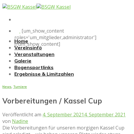
Skip
to
content
[um_show_content
roles='um_mitglieder,administrator']
Home
[/um_show_content]
Vereinsinfo
Veranstaltungen
Galerie
Bogensportlinks
Ergebnisse & Limitzahlen
News
,
Turniere
Vorbereitungen / Kassel Cup
Veröffentlicht am
4. September 2021
4. September 2021
von
Nadine
Die Vorbereitungen für unseren morgigen Kassel Cup