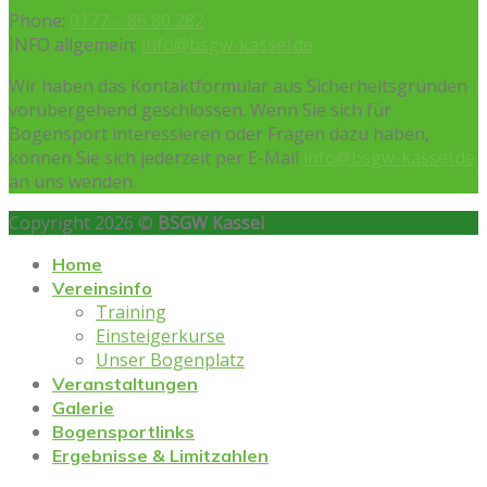
Phone:
0177 – 85 80 282
INFO allgemein:
info@bsgw-kassel.de
Wir haben das Kontaktformular aus Sicherheitsgründen
vorübergehend geschlossen. Wenn Sie sich für
Bogensport interessieren oder Fragen dazu haben,
können Sie sich jederzeit per E-Mail
info@bsgw-kassel.de
an uns wenden.
Copyright 2026 ©
BSGW Kassel
Home
Vereinsinfo
Training
Einsteigerkurse
Unser Bogenplatz
Veranstaltungen
Galerie
Bogensportlinks
Ergebnisse & Limitzahlen