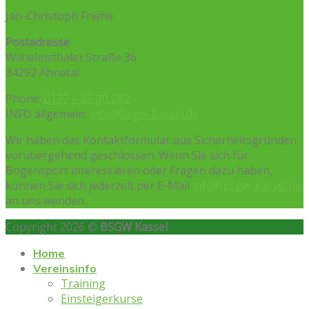
Jan-Christoph Friehe
Postadresse
Wilhelmsthaler Straße 36
34292 Ahnatal
Phone:
0177 – 85 80 282
INFO allgemein:
info@bsgw-kassel.de
Wir haben das Kontaktformular aus Sicherheitsgründen
vorübergehend geschlossen. Wenn Sie sich für
Bogensport interessieren oder Fragen dazu haben,
können Sie sich jederzeit per E-Mail
info@bsgw-kassel.de
an uns wenden.
Copyright 2026 ©
BSGW Kassel
Home
Vereinsinfo
Training
Einsteigerkurse