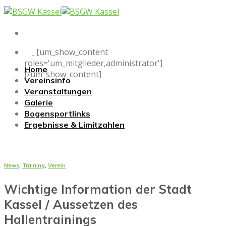
Skip
to
content
[um_show_content
roles='um_mitglieder,administrator']
Home
[/um_show_content]
Vereinsinfo
Veranstaltungen
Galerie
Bogensportlinks
Ergebnisse & Limitzahlen
News
,
Training
,
Verein
Wichtige Information der Stadt
Kassel / Aussetzen des
Hallentrainings