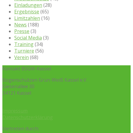
Einladungen
(28)
Ergebnisse
(65)
Limitzahlen
(16)
News
(188)
Presse
(3)
Social Media
(3)
Training
(34)
Turniere
(56)
Verein
(68)
Kontakt BSGW-Kassel
Bogenschützen Grün-Weiß Kassel e.V.
Giesenallee 30
34121 Kassel
Impressum
Datenschutzerklärung
Vertreten durch: