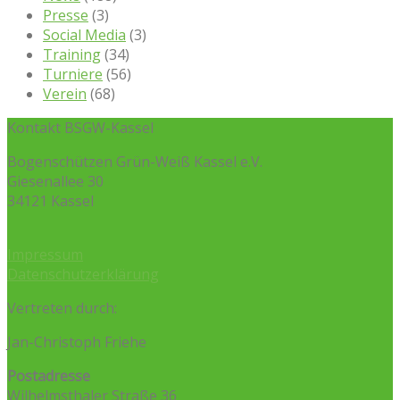
Presse
(3)
Social Media
(3)
Training
(34)
Turniere
(56)
Verein
(68)
Kontakt BSGW-Kassel
Bogenschützen Grün-Weiß Kassel e.V.
Giesenallee 30
34121 Kassel
Impressum
Datenschutzerklärung
Vertreten durch:
Jan-Christoph Friehe
Postadresse
Wilhelmsthaler Straße 36