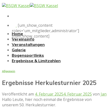
Skip
to
content
[um_show_content
roles='um_mitglieder,administrator']
Home
[/um_show_content]
Vereinsinfo
Veranstaltungen
Galerie
Bogensportlinks
Ergebnisse & Limitzahlen
Allgemein
Ergebnisse Herkulesturnier 2025
Veröffentlicht am
4. Februar 2025
4. Februar 2025
von
Jan
Hallo Leute, hier noch einmal die Ergebnisse von
unserem 50. Herkulesturnier.