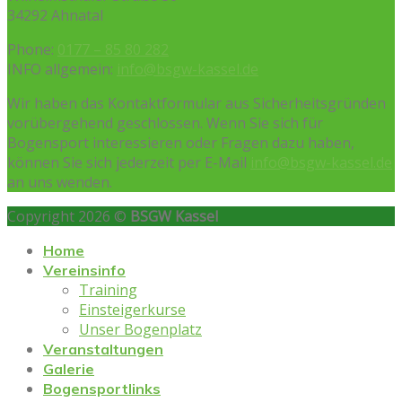
34292 Ahnatal
Phone:
0177 – 85 80 282
INFO allgemein:
info@bsgw-kassel.de
Wir haben das Kontaktformular aus Sicherheitsgründen
vorübergehend geschlossen. Wenn Sie sich für
Bogensport interessieren oder Fragen dazu haben,
können Sie sich jederzeit per E-Mail
info@bsgw-kassel.de
an uns wenden.
Copyright 2026 ©
BSGW Kassel
Home
Vereinsinfo
Training
Einsteigerkurse
Unser Bogenplatz
Veranstaltungen
Galerie
Bogensportlinks