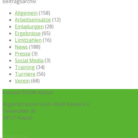
Beitragsarchiv
Allgemein
(158)
Arbeitseinsätze
(12)
Einladungen
(28)
Ergebnisse
(65)
Limitzahlen
(16)
News
(188)
Presse
(3)
Social Media
(3)
Training
(34)
Turniere
(56)
Verein
(68)
Kontakt BSGW-Kassel
Bogenschützen Grün-Weiß Kassel e.V.
Giesenallee 30
34121 Kassel
Impressum