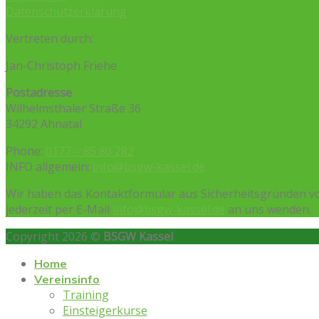
Datenschutzerklärung
Vertreten durch:
Jan-Christoph Friehe
Postadresse
Wilhelmsthaler Straße 36
34292 Ahnatal
Phone:
0177 – 85 80 282
INFO allgemein:
info@bsgw-kassel.de
Wir haben das Kontaktformular aus Sicherheitsgründen vo
jederzeit per E-Mail
info@bsgw-kassel.de
an uns wenden.
Copyright 2026 ©
BSGW Kassel
Home
Vereinsinfo
Training
Einsteigerkurse