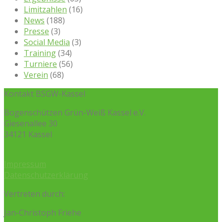
Limitzahlen
(16)
News
(188)
Presse
(3)
Social Media
(3)
Training
(34)
Turniere
(56)
Verein
(68)
Kontakt BSGW-Kassel
Bogenschützen Grün-Weiß Kassel e.V.
Giesenallee 30
34121 Kassel
Impressum
Datenschutzerklärung
Vertreten durch:
Jan-Christoph Friehe