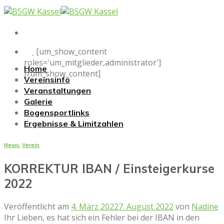
Skip
to
content
[um_show_content
roles='um_mitglieder,administrator']
Home
[/um_show_content]
Vereinsinfo
Veranstaltungen
Galerie
Bogensportlinks
Ergebnisse & Limitzahlen
News
,
Verein
KORREKTUR IBAN / Einsteigerkurse
2022
Veröffentlicht am
4. März 2022
7. August 2022
von
Nadine
Ihr Lieben, es hat sich ein Fehler bei der IBAN in den