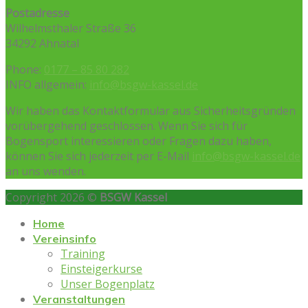
Postadresse
Wilhelmsthaler Straße 36
34292 Ahnatal
Phone:
0177 – 85 80 282
INFO allgemein:
info@bsgw-kassel.de
Wir haben das Kontaktformular aus Sicherheitsgründen
vorübergehend geschlossen. Wenn Sie sich für
Bogensport interessieren oder Fragen dazu haben,
können Sie sich jederzeit per E-Mail
info@bsgw-kassel.de
an uns wenden.
Copyright 2026 ©
BSGW Kassel
Home
Vereinsinfo
Training
Einsteigerkurse
Unser Bogenplatz
Veranstaltungen